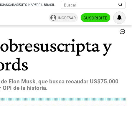
ICIAS
CARAS
EXITOÍNA
PERFIL BRASIL
INGRESAR
SUSCRIBITE
Sp
sobresuscripta y
Ha
Fil
Con
ords
Fo
IP
Ah
Of
AI
ía de Elon Musk, que busca recaudar US$75.000
Riv
OPI de la historia.
|
Fot
Et
Sw