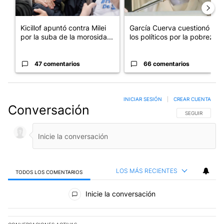
Kicillof apuntó contra Milei
García Cuerva cuestionó a
por la suba de la morosida...
los políticos por la pobreza
47 comentarios
66 comentarios
INICIAR SESIÓN
|
CREAR CUENTA
Conversación
SIGA ESTA CO
SEGUIR
LOS MÁS RECIENTES
TODOS LOS COMENTARIOS
Todos los comentarios
Inicie la conversación