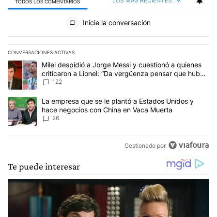
LOS MÁS RECIENTES
TODOS LOS COMENTARIOS
Todos los comentarios
Inicie la conversación
CONVERSACIONES ACTIVAS
Este listado muestra los artículos con más comentarios en los últim
Un artículo de tendencia con el título "Milei despidió a Jorge Mes
Milei despidió a Jorge Messi y cuestionó a quienes
criticaron a Lionel: “Da vergüenza pensar que hubo
anti-Messi”
122
Un artículo de tendencia con el título "La empresa que se le pla
La empresa que se le plantó a Estados Unidos y
hace negocios con China en Vaca Muerta
26
Gestionado por