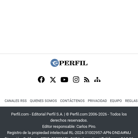
CANALES RSS
QUIENES SOMOS
CONTÁCTENOS
PRIVACIDAD
EQUIPO
REGLAS
Perfil.com - Editorial Perfil S.A.
| © Perfil.com 2006-2026 - Todos los
derechos reservados.
Editor responsable: Carlos Piro.
Registro de la propiedad intelectual RL-2024-31002957-APN-DNDA#MJ