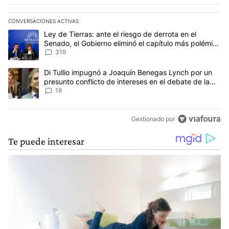
CONVERSACIONES ACTIVAS
Este listado muestra los artículos con más comentarios en los últim
Un artículo de tendencia con el título "Ley de Tierras: ante el ri
Ley de Tierras: ante el riesgo de derrota en el
Senado, el Gobierno eliminó el capítulo más polémico
del proyecto
319
Un artículo de tendencia con el título "Di Tullio impugnó a Joaqu
Di Tullio impugnó a Joaquín Benegas Lynch por un
presunto conflicto de intereses en el debate de la
Ley de Tierras
18
Gestionado por