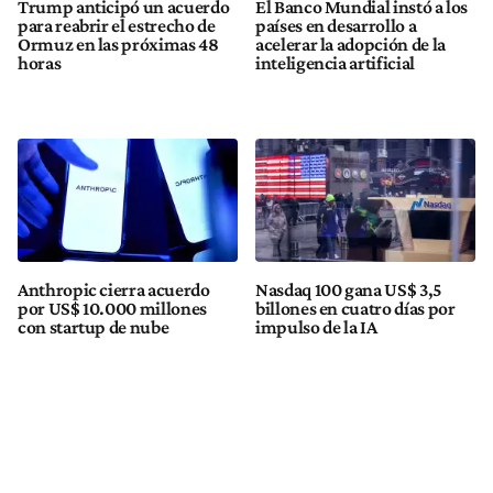
Trump anticipó un acuerdo
El Banco Mundial instó a los
para reabrir el estrecho de
países en desarrollo a
Ormuz en las próximas 48
acelerar la adopción de la
horas
inteligencia artificial
Anthropic cierra acuerdo
Nasdaq 100 gana US$ 3,5
por US$ 10.000 millones
billones en cuatro días por
con startup de nube
impulso de la IA