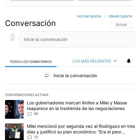
INICIAR SESIÓN
|
CREAR CUENTA
Conversación
SIGA ESTA CO
SEGUIR
LOS MÁS RECIENTES
TODOS LOS COMENTARIOS
Todos los comentarios
Inicie la conversación
CONVERSACIONES ACTIVAS
Este listado muestra los artículos con más comentarios en los últim
Un artículo de tendencia con el título "Los gobernadores marcan l
Los gobernadores marcan límites a Milei y Massa
reaparece en la trastienda de las negociaciones
88
Un artículo de tendencia con el título "Milei mencionó por segunda
Milei mencionó por segunda vez al Rodrigazo en tres
días y justificó su plan económico: “Era el peor
escenario posible”
19