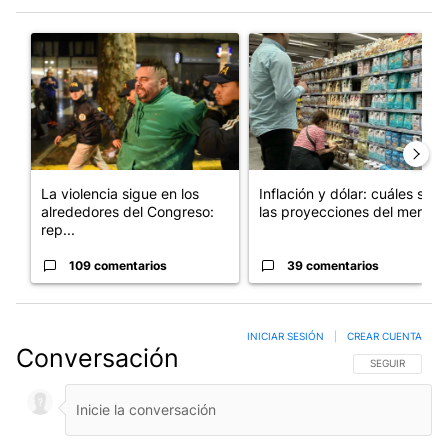
Este listado muestra los artículos con más comentarios en los últim
Un artículo de tendencia con el título "La violencia sigue en l
Un artículo de tendencia con e
La violencia sigue en los
Inflación y dólar: cuáles son
alrededores del Congreso:
las proyecciones del merc...
rep...
109 comentarios
39 comentarios
INICIAR SESIÓN
|
CREAR CUENTA
Conversación
SIGA ESTA CO
SEGUIR