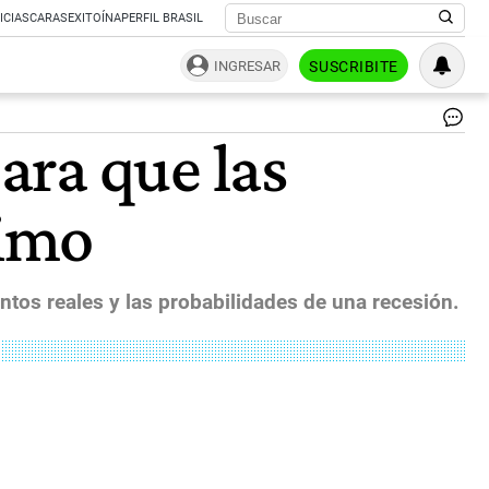
ICIAS
CARAS
EXITOÍNA
PERFIL BRASIL
INGRESAR
SUSCRIBITE
Se
ara que las
Go
Sa
Gr
nimo
|
Ag
Bl
entos reales y las probabilidades de una recesión.