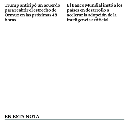
Trump anticipó un acuerdo
El Banco Mundial instó a los
para reabrir el estrecho de
países en desarrollo a
Ormuz en las próximas 48
acelerar la adopción de la
horas
inteligencia artificial
EN ESTA NOTA