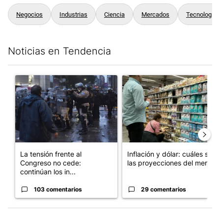
Negocios
Industrias
Ciencia
Mercados
Tecnología
Noticias en Tendencia
Este listado muestra los artículos con más comentarios en los últim
Un artículo de tendencia con el título "La tensión frente al Con
Un artículo de tendencia con e
La tensión frente al
Inflación y dólar: cuáles son
Congreso no cede:
las proyecciones del merc...
continúan los in...
103 comentarios
29 comentarios