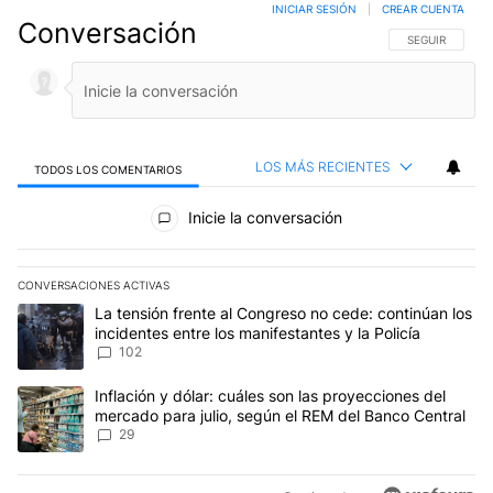
INICIAR SESIÓN
|
CREAR CUENTA
Conversación
SIGA ESTA CO
SEGUIR
LOS MÁS RECIENTES
TODOS LOS COMENTARIOS
Todos los comentarios
Inicie la conversación
CONVERSACIONES ACTIVAS
Este listado muestra los artículos con más comentarios en los últim
Un artículo de tendencia con el título "La tensión frente al Congre
La tensión frente al Congreso no cede: continúan los
incidentes entre los manifestantes y la Policía
102
Un artículo de tendencia con el título "Inflación y dólar: cuáles 
Inflación y dólar: cuáles son las proyecciones del
mercado para julio, según el REM del Banco Central
29