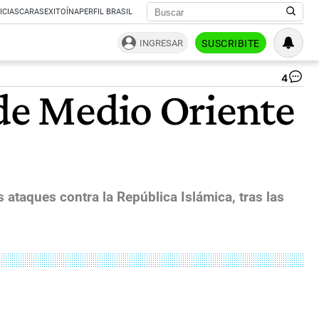
ICIAS
CARAS
EXITOÍNA
PERFIL BRASIL
INGRESAR
SUSCRIBITE
4
Ira
 de Medio Oriente
An
US
Re
In
St
Ov
Str
Of
 ataques contra la República Islámica, tras las
Ho
|
Fo
Ma
Sa
Im