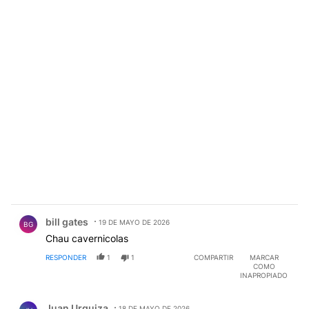
Comentario de bill gates.
bill gates
19 DE MAYO DE 2026
BG
Chau cavernicolas
RESPONDER
1
1
COMPARTIR
MARCAR
COMO
INAPROPIADO
Comentario de Juan Urquiza.
Juan Urquiza
18 DE MAYO DE 2026