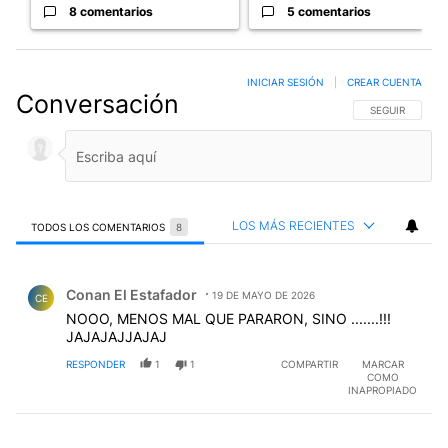
8 comentarios
5 comentarios
INICIAR SESIÓN
|
CREAR CUENTA
Conversación
SIGA ESTA CO
SEGUIR
LOS MÁS RECIENTES
TODOS LOS COMENTARIOS
8
Todos los comentarios
Comentario de Conan El Estafador.
Conan El Estafador
19 DE MAYO DE 2026
CE
NOOO, MENOS MAL QUE PARARON, SINO .......!!!
JAJAJAJJAJAJ
RESPONDER
1
1
COMPARTIR
MARCAR
COMO
INAPROPIADO