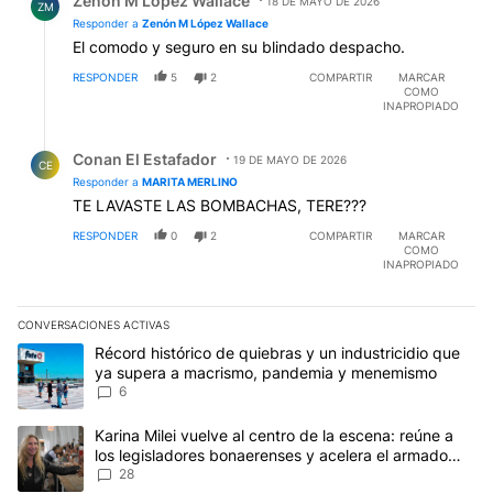
Zenón M López Wallace
18 DE MAYO DE 2026
ZM
Responder a
Zenón M López Wallace
El comodo y seguro en su blindado despacho.
RESPONDER
5
2
COMPARTIR
MARCAR
COMO
INAPROPIADO
Respuesta de Conan El Estafador.
Conan El Estafador
19 DE MAYO DE 2026
CE
Responder a
MARITA MERLINO
TE LAVASTE LAS BOMBACHAS, TERE???
RESPONDER
0
2
COMPARTIR
MARCAR
COMO
INAPROPIADO
CONVERSACIONES ACTIVAS
Este listado muestra los artículos con más comentarios en los últim
Un artículo de tendencia con el título "Récord histórico de quie
Récord histórico de quiebras y un industricidio que
ya supera a macrismo, pandemia y menemismo
6
Un artículo de tendencia con el título "Karina Milei vuelve al cen
Karina Milei vuelve al centro de la escena: reúne a
los legisladores bonaerenses y acelera el armado
para 2027
28