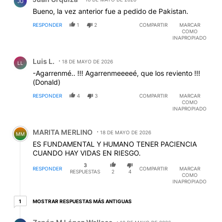
JU
Bueno, la vez anterior fue a pedido de Pakistan.
RESPONDER
1
2
COMPARTIR
MARCAR
COMO
INAPROPIADO
Comentario de Luis L..
Luis L.
18 DE MAYO DE 2026
LL
-Agarrenmé.. !!! Agarrenmeeeeé, que los reviento !!!
(Donald)
RESPONDER
4
3
COMPARTIR
MARCAR
COMO
INAPROPIADO
Comentario de MARITA MERLINO.
MARITA MERLINO
18 DE MAYO DE 2026
MM
ES FUNDAMENTAL Y HUMANO TENER PACIENCIA
CUANDO HAY VIDAS EN RIESGO.
3
RESPONDER
COMPARTIR
MARCAR
RESPUESTAS
2
4
COMO
INAPROPIADO
1 respuesta más antiguas
MOSTRAR RESPUESTAS MÁS ANTIGUAS
1
Respuesta de Zenón M López Wallace.