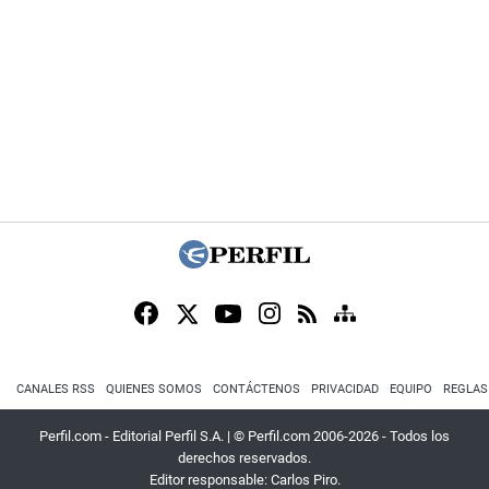
CANALES RSS
QUIENES SOMOS
CONTÁCTENOS
PRIVACIDAD
EQUIPO
REGLAS
Perfil.com - Editorial Perfil S.A.
| © Perfil.com 2006-2026 - Todos los
derechos reservados.
Editor responsable: Carlos Piro.