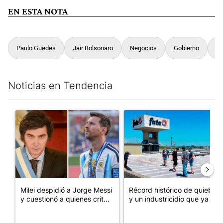
EN ESTA NOTA
Paulo Guedes
Jair Bolsonaro
Negocios
Gobierno
In
Noticias en Tendencia
Este listado muestra los artículos con más comentarios en los últim
Un artículo de tendencia con el título "Milei despidió a Jorge 
Un artículo de tendencia con 
Milei despidió a Jorge Messi
Récord histórico de quiebras
y cuestionó a quienes crit...
y un industricidio que ya ...