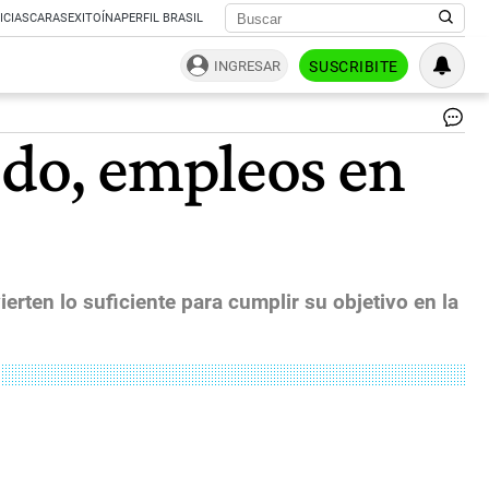
ICIAS
CARAS
EXITOÍNA
PERFIL BRASIL
INGRESAR
SUSCRIBITE
Bl
odo, empleos en
De
|
Bl
erten lo suficiente para cumplir su objetivo en la