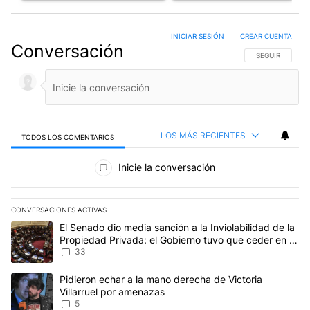
INICIAR SESIÓN
|
CREAR CUENTA
Conversación
SIGA ESTA CO
SEGUIR
LOS MÁS RECIENTES
TODOS LOS COMENTARIOS
Todos los comentarios
Inicie la conversación
CONVERSACIONES ACTIVAS
Este listado muestra los artículos con más comentarios en los últim
Un artículo de tendencia con el título "El Senado dio media sanci
El Senado dio media sanción a la Inviolabilidad de la
Propiedad Privada: el Gobierno tuvo que ceder en la
Ley del Manejo del Fuego
33
Un artículo de tendencia con el título "Pidieron echar a la mano d
Pidieron echar a la mano derecha de Victoria
Villarruel por amenazas
5