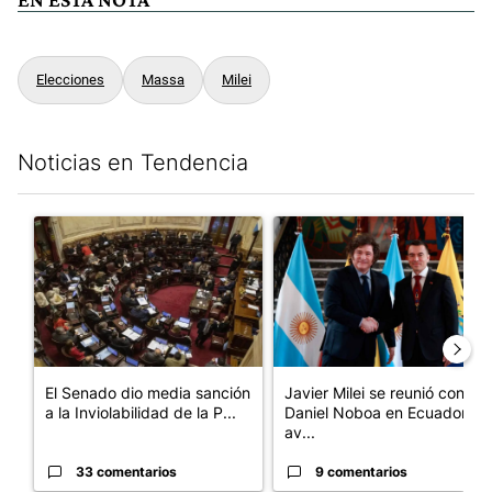
Elecciones
Massa
Milei
Noticias en Tendencia
Este listado muestra los artículos con más comentarios en los últim
Un artículo de tendencia con el título "El Senado dio media san
Un artículo de tendencia con e
El Senado dio media sanción
Javier Milei se reunió con
a la Inviolabilidad de la P...
Daniel Noboa en Ecuador y
av...
33 comentarios
9 comentarios