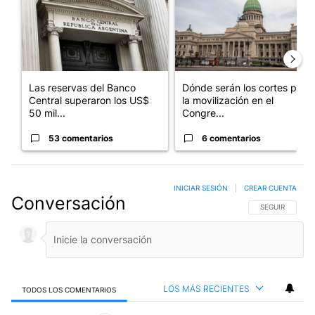
Las reservas del Banco
Dónde serán los cortes por
Central superaron los US$
la movilización en el
50 mil...
Congre...
53 comentarios
6 comentarios
INICIAR SESIÓN
|
CREAR CUENTA
Conversación
SIGA ESTA CO
SEGUIR
LOS MÁS RECIENTES
TODOS LOS COMENTARIOS
Todos los comentarios