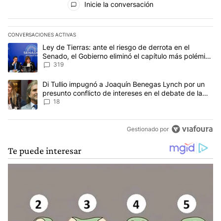
Inicie la conversación
CONVERSACIONES ACTIVAS
Este listado muestra los artículos con más comentarios en los últim
Un artículo de tendencia con el título "Ley de Tierras: ante el ri
Ley de Tierras: ante el riesgo de derrota en el
Senado, el Gobierno eliminó el capítulo más polémico
del proyecto
319
Un artículo de tendencia con el título "Di Tullio impugnó a Joaqu
Di Tullio impugnó a Joaquín Benegas Lynch por un
presunto conflicto de intereses en el debate de la
Ley de Tierras
18
Gestionado por