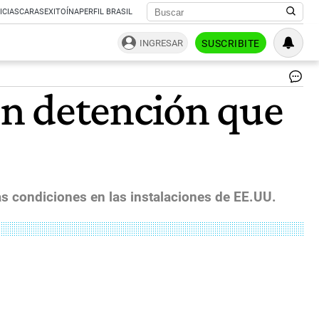
ICIAS
CARAS
EXITOÍNA
PERFIL BRASIL
INGRESAR
SUSCRIBITE
Pi
en detención que
of
Tr
Wa
Fa
An
Ro
of
Le
as condiciones en las instalaciones de EE.UU.
Ch
|
Bl