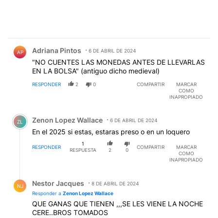
Comentario de Adriana Pintos.
Adriana Pintos
6 DE ABRIL DE 2024
AP
"NO CUENTES LAS MONEDAS ANTES DE LLEVARLAS
EN LA BOLSA" (antiguo dicho medieval)
RESPONDER
2
0
COMPARTIR
MARCAR
COMO
INAPROPIADO
Comentario de Zenon Lopez Wallace.
Zenon Lopez Wallace
6 DE ABRIL DE 2024
ZL
En el 2025 si estas, estaras preso o en un loquero
1
RESPONDER
COMPARTIR
MARCAR
RESPUESTA
2
0
COMO
INAPROPIADO
Respuesta de Nestor Jacques.
Nestor Jacques
8 DE ABRIL DE 2024
NJ
Responder a
Zenon Lopez Wallace
QUE GANAS QUE TIENEN ,,,SE LES VIENE LA NOCHE
CERE..BROS TOMADOS