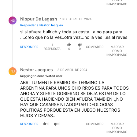
COMO
INAPROPIADO
Respuesta de Nippur De Lagash.
Nippur De Lagash
8 DE ABRIL DE 2024
ND
Responder a
Nestor Jacques
si si afuera bullrich y toda su casta...a no para para
....creo que no la ves..otra vez...no la ves ..es al reves
1
RESPONDER
COMPARTIR
MARCAR
RESPUESTA
0
0
COMO
INAPROPIADO
Respuesta de Nestor Jacques.
Nestor Jacques
8 DE ABRIL DE 2024
NJ
Replying to deactivated user
ABRI TU MENTE RAMIRO SE TERMINO LA
ARGENTINA PARA UNOS CHO RROS ES PARA TODOS
AHORA Y SI ESTE GOBIERNO SE DEJA ESTAR DE LO
QUE ESTA HACIENDO BIEN AFUERA TAMBIEN ,,NO
HAY QUE CASARSE NI ADOPTAR IDEOLOGIAS
POLITICAS PORQUE ESTA EN JUEGO NUESTROS
HIJOS Y DEMAS..
RESPONDER
0
0
COMPARTIR
MARCAR
COMO
INAPROPIADO