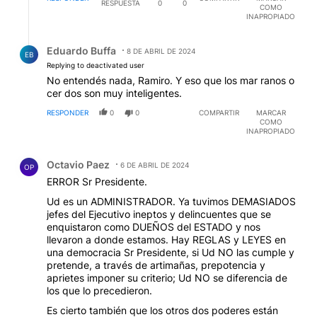
RESPUESTA
0
0
COMO
INAPROPIADO
Respuesta de Eduardo Buffa.
Eduardo Buffa
8 DE ABRIL DE 2024
EB
Replying to deactivated user
No entendés nada, Ramiro. Y eso que los mar ranos o
cer dos son muy inteligentes.
RESPONDER
0
0
COMPARTIR
MARCAR
COMO
INAPROPIADO
Comentario de Octavio Paez.
Octavio Paez
6 DE ABRIL DE 2024
OP
ERROR Sr Presidente.
Ud es un ADMINISTRADOR. Ya tuvimos DEMASIADOS
jefes del Ejecutivo ineptos y delincuentes que se
enquistaron como DUEÑOS del ESTADO y nos
llevaron a donde estamos. Hay REGLAS y LEYES en
una democracia Sr Presidente, si Ud NO las cumple y
pretende, a través de artimañas, prepotencia y
aprietes imponer su criterio; Ud NO se diferencia de
los que lo precedieron.
Es cierto también que los otros dos poderes están