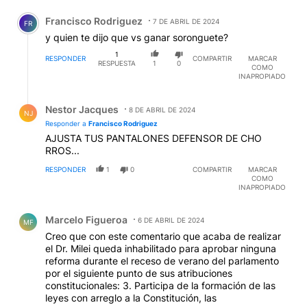
Comentario de Francisco Rodriguez.
Francisco Rodriguez
7 DE ABRIL DE 2024
FR
y quien te dijo que vs ganar soronguete?
1
RESPONDER
COMPARTIR
MARCAR
RESPUESTA
1
0
COMO
INAPROPIADO
Respuesta de Nestor Jacques.
Nestor Jacques
8 DE ABRIL DE 2024
NJ
Responder a
Francisco Rodriguez
AJUSTA TUS PANTALONES DEFENSOR DE CHO
RROS...
RESPONDER
1
0
COMPARTIR
MARCAR
COMO
INAPROPIADO
Comentario de Marcelo Figueroa.
Marcelo Figueroa
6 DE ABRIL DE 2024
MF
Creo que con este comentario que acaba de realizar
el Dr. Milei queda inhabilitado para aprobar ninguna
reforma durante el receso de verano del parlamento
por el siguiente punto de sus atribuciones
constitucionales: 3. Participa de la formación de las
leyes con arreglo a la Constitución, las