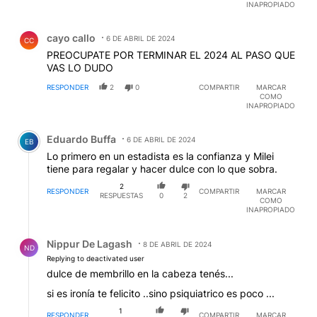
INAPROPIADO
Comentario de cayo callo.
cayo callo
6 DE ABRIL DE 2024
CC
PREOCUPATE POR TERMINAR EL 2024 AL PASO QUE
VAS LO DUDO
RESPONDER
2
0
COMPARTIR
MARCAR
COMO
INAPROPIADO
Comentario de Eduardo Buffa.
Eduardo Buffa
6 DE ABRIL DE 2024
EB
Lo primero en un estadista es la confianza y Milei
tiene para regalar y hacer dulce con lo que sobra.
2
RESPONDER
COMPARTIR
MARCAR
RESPUESTAS
0
2
COMO
INAPROPIADO
Respuesta de Nippur De Lagash.
Nippur De Lagash
8 DE ABRIL DE 2024
ND
Replying to deactivated user
dulce de membrillo en la cabeza tenés...
si es ironía te felicito ..sino psiquiatrico es poco ...
1
RESPONDER
COMPARTIR
MARCAR