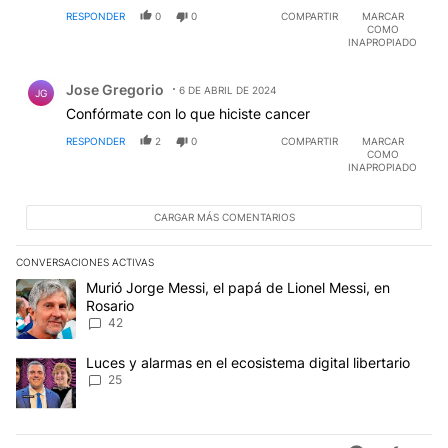
RESPONDER
0
0
COMPARTIR
MARCAR
COMO
INAPROPIADO
Comentario de Jose Gregorio.
Jose Gregorio
6 DE ABRIL DE 2024
JG
Confórmate con lo que hiciste cancer
RESPONDER
2
0
COMPARTIR
MARCAR
COMO
INAPROPIADO
CARGAR MÁS COMENTARIOS
CONVERSACIONES ACTIVAS
Este listado muestra los artículos con más comentarios en los últim
Un artículo de tendencia con el título "Murió Jorge Messi, el papá
Murió Jorge Messi, el papá de Lionel Messi, en
Rosario
42
Un artículo de tendencia con el título "Luces y alarmas en el ecosi
Luces y alarmas en el ecosistema digital libertario
25