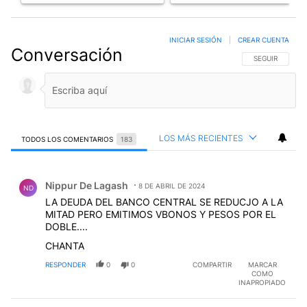
INICIAR SESIÓN
|
CREAR CUENTA
Conversación
SIGA ESTA CO
SEGUIR
LOS MÁS RECIENTES
TODOS LOS COMENTARIOS
183
Todos los comentarios
Comentario de Nippur De Lagash.
Nippur De Lagash
8 DE ABRIL DE 2024
ND
LA DEUDA DEL BANCO CENTRAL SE REDUCJO A LA
MITAD PERO EMITIMOS VBONOS Y PESOS POR EL
DOBLE....
CHANTA
RESPONDER
0
0
COMPARTIR
MARCAR
COMO
INAPROPIADO