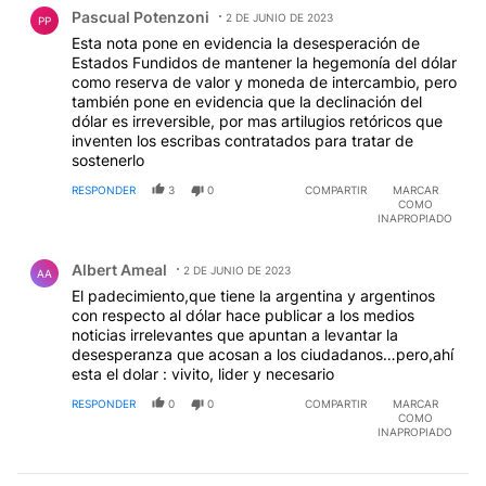
Comentario de Pascual Potenzoni.
Pascual Potenzoni
2 DE JUNIO DE 2023
PP
Esta nota pone en evidencia la desesperación de
Estados Fundidos de mantener la hegemonía del dólar
como reserva de valor y moneda de intercambio, pero
también pone en evidencia que la declinación del
dólar es irreversible, por mas artilugios retóricos que
inventen los escribas contratados para tratar de
sostenerlo
RESPONDER
3
0
COMPARTIR
MARCAR
COMO
INAPROPIADO
Comentario de Albert Ameal.
Albert Ameal
2 DE JUNIO DE 2023
AA
El padecimiento,que tiene la argentina y argentinos
con respecto al dólar hace publicar a los medios
noticias irrelevantes que apuntan a levantar la
desesperanza que acosan a los ciudadanos…pero,ahí
esta el dolar : vivito, lider y necesario
RESPONDER
0
0
COMPARTIR
MARCAR
COMO
INAPROPIADO