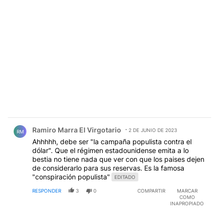
Comentario de Ramiro Marra El Virgotario.
Ramiro Marra El Virgotario
2 DE JUNIO DE 2023
RM
Ahhhhh, debe ser "la campaña populista contra el
dólar". Que el régimen estadounidense emita a lo
bestia no tiene nada que ver con que los paises dejen
de considerarlo para sus reservas. Es la famosa
"conspiración populista"
EDITADO
RESPONDER
3
0
COMPARTIR
MARCAR
COMO
INAPROPIADO