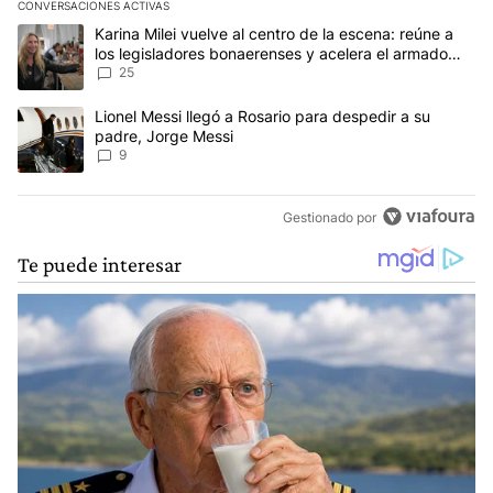
CONVERSACIONES ACTIVAS
Este listado muestra los artículos con más comentarios en los últim
Un artículo de tendencia con el título "Karina Milei vuelve al cen
Karina Milei vuelve al centro de la escena: reúne a
los legisladores bonaerenses y acelera el armado
para 2027
25
Un artículo de tendencia con el título "Lionel Messi llegó a Rosar
Lionel Messi llegó a Rosario para despedir a su
padre, Jorge Messi
9
Gestionado por