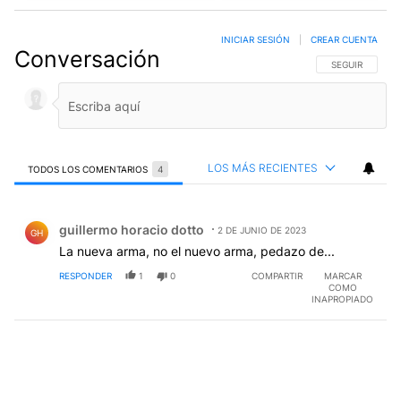
INICIAR SESIÓN
|
CREAR CUENTA
Conversación
SIGA ESTA CO
SEGUIR
LOS MÁS RECIENTES
TODOS LOS COMENTARIOS
4
Todos los comentarios
Comentario de guillermo horacio dotto.
guillermo horacio dotto
2 DE JUNIO DE 2023
GH
La nueva arma, no el nuevo arma, pedazo de...
RESPONDER
1
0
COMPARTIR
MARCAR
COMO
INAPROPIADO