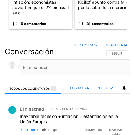
Inflación: economistas
Kicillof apuntó contra Milei
advierten que el 2% mensual
por la suba de la morosida...
se c...
5 comentarios
31 comentarios
INICIAR SESIÓN
|
CREAR CUENTA
Conversación
SIGA ESTA CO
SEGUIR
LOS MÁS RECIENTES
TODOS LOS COMENTARIOS
1
Todos los comentarios
Comentario de El gigachad.
El gigachad
5 DE SEPTIEMBRE DE 2022
EG
Inevitable recesión + inflación = estanflación en la
Unión Europea.
RESPONDER
0
0
COMPARTIR
MARCAR
COMO