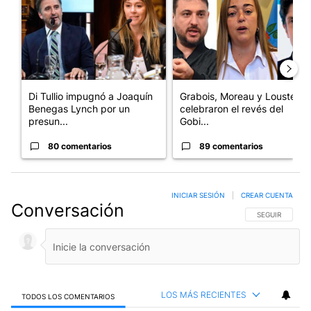
Di Tullio impugnó a Joaquín
Grabois, Moreau y Lousteau
Benegas Lynch por un
celebraron el revés del
presun...
Gobi...
80 comentarios
89 comentarios
INICIAR SESIÓN
|
CREAR CUENTA
Conversación
SIGA ESTA CO
SEGUIR
LOS MÁS RECIENTES
TODOS LOS COMENTARIOS