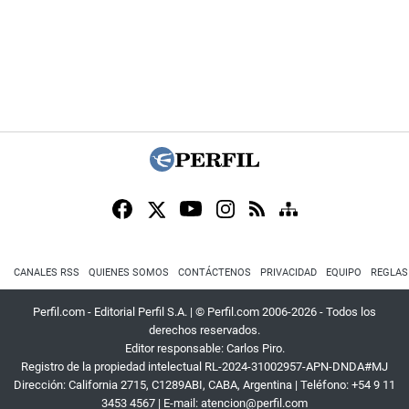
CANALES RSS
QUIENES SOMOS
CONTÁCTENOS
PRIVACIDAD
EQUIPO
REGLAS
Perfil.com - Editorial Perfil S.A.
| © Perfil.com 2006-2026 - Todos los
derechos reservados.
Editor responsable: Carlos Piro.
Registro de la propiedad intelectual RL-2024-31002957-APN-DNDA#MJ
Dirección:
California 2715
,
C1289ABI
,
CABA, Argentina
| Teléfono:
+54 9 11
3453 4567
| E-mail:
atencion@perfil.com