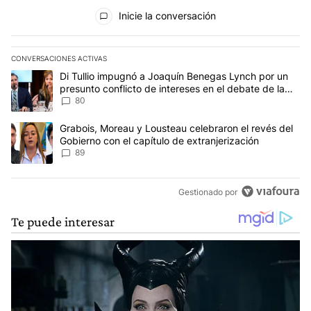
Todos los comentarios
Inicie la conversación
CONVERSACIONES ACTIVAS
Este listado muestra los artículos con más comentarios en los últim
Un artículo de tendencia con el título "Di Tullio impugnó a Joaqu
Di Tullio impugnó a Joaquín Benegas Lynch por un
presunto conflicto de intereses en el debate de la
Ley de Tierras
80
Un artículo de tendencia con el título "Grabois, Moreau y Lousteau
Grabois, Moreau y Lousteau celebraron el revés del
Gobierno con el capítulo de extranjerización
89
Gestionado por