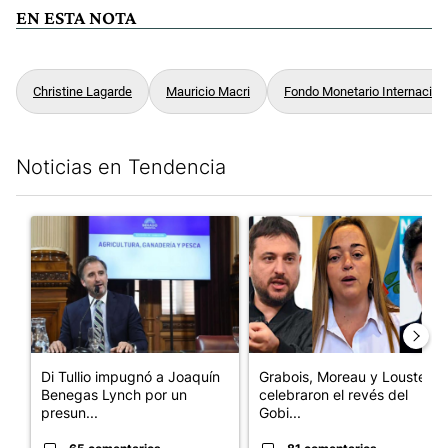
EN ESTA NOTA
Christine Lagarde
Mauricio Macri
Fondo Monetario Internacion
Noticias en Tendencia
Este listado muestra los artículos con más comentarios en los últim
Un artículo de tendencia con el título "Di Tullio impugnó a Joa
Un artículo de tendencia con e
Di Tullio impugnó a Joaquín
Grabois, Moreau y Lousteau
Benegas Lynch por un
celebraron el revés del
presun...
Gobi...