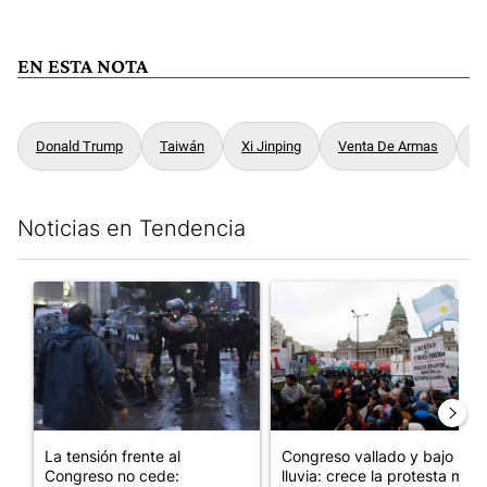
EN ESTA NOTA
Donald Trump
Taiwán
Xi Jinping
Venta De Armas
G
Noticias en Tendencia
Este listado muestra los artículos con más comentarios en los últim
Un artículo de tendencia con el título "La tensión frente al Con
Un artículo de tendencia con e
La tensión frente al
Congreso vallado y bajo la
Congreso no cede:
lluvia: crece la protesta mi...