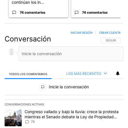
continúan los in...
74 comentarios
74 comentarios
INICIAR SESIÓN
|
CREAR CUENTA
Conversación
SIGA ESTA CO
SEGUIR
LOS MÁS RECIENTES
TODOS LOS COMENTARIOS
Todos los comentarios
Inicie la conversación
CONVERSACIONES ACTIVAS
Este listado muestra los artículos con más comentarios en los últim
Un artículo de tendencia con el título "Congreso vallado y bajo la
Congreso vallado y bajo la lluvia: crece la protesta
mientras el Senado debate la Ley de Propiedad
Privada
74