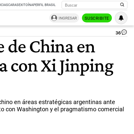
ICIAS
CARAS
EXITOÍNA
PERFIL BRASIL
INGRESAR
SUSCRIBITE
36
Tr
e de China en
y
Xi
Ji
 con Xi Jinping
ba
la
te
y
red
el
ma
de
 chino en áreas estratégicas argentinas ante
Mil
ento con Washington y el pragmatismo comercial
co
Ch
|
Ce
Per