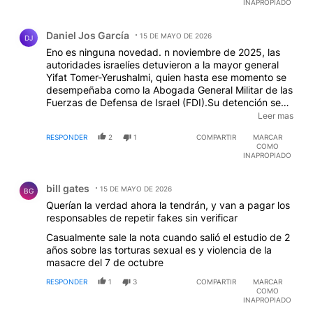
INAPROPIADO
Comentario de Daniel Jos García.
Daniel Jos García
15 DE MAYO DE 2026
DJ
Eno es ninguna novedad. n noviembre de 2025, las
autoridades israelíes detuvieron a la mayor general
Yifat Tomer-Yerushalmi, quien hasta ese momento se
desempeñaba como la Abogada General Militar de las
Fuerzas de Defensa de Israel (FDI).Su detención se
produjo tras admitir que filtró un video explícito a los
Leer mas
medios de comunicación (específicamente al Canal 12
RESPONDER
2
1
COMPARTIR
MARCAR
de Israel) que mostraba a soldados israelíes abusando
COMO
sexualmente de un prisionero palestino en el centro
INAPROPIADO
de detención de Sde Teiman
Comentario de bill gates.
bill gates
15 DE MAYO DE 2026
BG
Querían la verdad ahora la tendrán, y van a pagar los
responsables de repetir fakes sin verificar
Casualmente sale la nota cuando salió el estudio de 2
años sobre las torturas sexual es y violencia de la
masacre del 7 de octubre
RESPONDER
1
3
COMPARTIR
MARCAR
COMO
INAPROPIADO