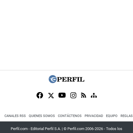
CANALES RSS
QUIENES SOMOS
CONTÁCTENOS
PRIVACIDAD
EQUIPO
REGLAS
Perfil.com - Editorial Perfil S.A.
| © Perfil.com 2006-2026 - Todos los