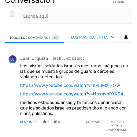
Conversación
SIGA ESTA CO
SEGUIR
LOS MÁS RECIENTES
TODOS LOS COMENTARIOS
10
Todos los comentarios
Comentario de Juan Urquiza.
Juan Urquiza
16 DE JUNIO DE 2026
JU
Los mismos soldados israelies mostraron imágenes en
las que se muestra grupos de guardia cárceles
violando a detenidos.
https://www.youtube.com/watch?v=bvI3MXjHt7w
https://www.youtube.com/watch?v=NbxhybPXKC4
médicos estadounidenses y británicos denunciaron
que los soldados israelies practican tiro al blanco con
niños palestinos.
RESPONDER
1
0
COMPARTIR
MARCAR
COMO
INAPROPIADO