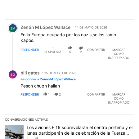
Comentario de Zenón M López Wallace.
Zenón M López Wallace
14 DE MAYO DE 2026
ZM
En la Europa ocupada por los nazis,se los llamó
Kapos.
1
RESPONDER
COMPARTIR
MARCAR
RESPUESTA
5
2
COMO
INAPROPIADO
Respuesta de bill gates.
bill gates
15 DE MAYO DE 2026
BG
Responder a
Zenón M López Wallace
Peson chuph hallah
RESPONDER
1
2
COMPARTIR
MARCAR
COMO
INAPROPIADO
CONVERSACIONES ACTIVAS
Este listado muestra los artículos con más comentarios en los últim
Un artículo de tendencia con el título "Los aviones F 16 sobrevola
Los aviones F 16 sobrevolarán el centro porteño y el
lunes participarán de la celebración de la Fuerza
Aérea
58