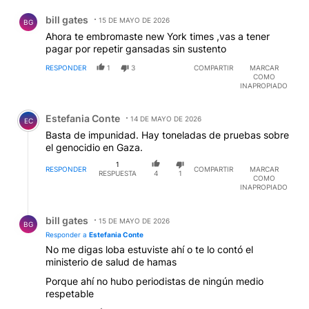
Comentario de bill gates.
bill gates
15 DE MAYO DE 2026
BG
Ahora te embromaste new York times ,vas a tener
pagar por repetir gansadas sin sustento
RESPONDER
1
3
COMPARTIR
MARCAR
COMO
INAPROPIADO
Comentario de Estefania Conte.
Estefania Conte
14 DE MAYO DE 2026
EC
Basta de impunidad. Hay toneladas de pruebas sobre
el genocidio en Gaza.
1
RESPONDER
COMPARTIR
MARCAR
RESPUESTA
4
1
COMO
INAPROPIADO
Respuesta de bill gates.
bill gates
15 DE MAYO DE 2026
BG
Responder a
Estefania Conte
No me digas loba estuviste ahí o te lo contó el
ministerio de salud de hamas
Porque ahí no hubo periodistas de ningún medio
respetable