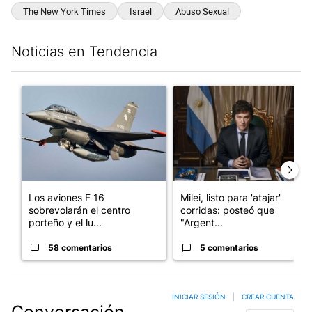
The New York Times
Israel
Abuso Sexual
Noticias en Tendencia
Este listado muestra los artículos con más comentarios en los últim
Un artículo de tendencia con el título "Los aviones F 16 sobrevo
Un artículo de tendencia con el
Los aviones F 16
Milei, listo para 'atajar'
sobrevolarán el centro
corridas: posteó que
porteño y el lu...
"Argent...
58 comentarios
5 comentarios
INICIAR SESIÓN
|
CREAR CUENTA