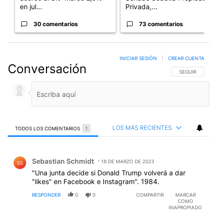
en jul...
Privada,...
30 comentarios
73 comentarios
INICIAR SESIÓN
|
CREAR CUENTA
Conversación
SIGA ESTA CO
SEGUIR
LOS MÁS RECIENTES
TODOS LOS COMENTARIOS
1
Todos los comentarios
Comentario de Sebastian Schmidt.
Sebastian Schmidt
18 DE MARZO DE 2023
SS
"Una junta decide si Donald Trump volverá a dar
"likes" en Facebook e Instagram". 1984.
RESPONDER
0
0
COMPARTIR
MARCAR
COMO
INAPROPIADO