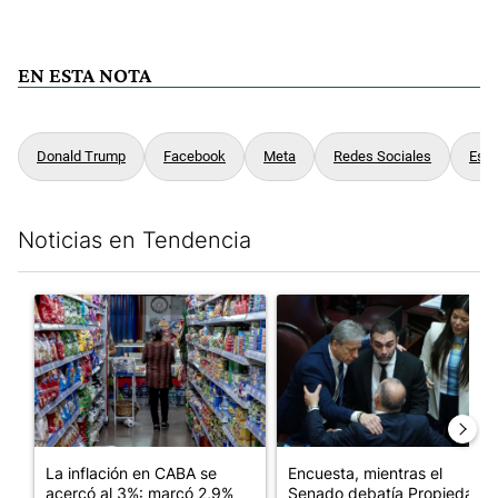
EN ESTA NOTA
Donald Trump
Facebook
Meta
Redes Sociales
Esta
Noticias en Tendencia
Este listado muestra los artículos con más comentarios en los últim
Un artículo de tendencia con el título "La inflación en CABA se
Un artículo de tendencia con 
La inflación en CABA se
Encuesta, mientras el
acercó al 3%: marcó 2,9%
Senado debatía Propiedad