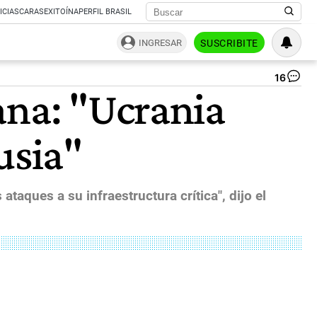
ICIAS
CARAS
EXITOÍNA
PERFIL BRASIL
INGRESAR
SUSCRIBITE
16
Inv
ana: "Ucrania
qu
su
en
usia"
Uc
a
oc
me
del
ataques a su infraestructura crítica", dijo el
co
de
la
gu
|
TE