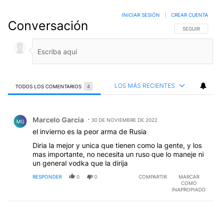
INICIAR SESIÓN
|
CREAR CUENTA
Conversación
SIGA ESTA CO
SEGUIR
LOS MÁS RECIENTES
TODOS LOS COMENTARIOS
4
Todos los comentarios
Comentario de Marcelo Garcia.
Marcelo Garcia
30 DE NOVIEMBRE DE 2022
MG
el invierno es la peor arma de Rusia
Diria la mejor y unica que tienen como la gente, y los
mas importante, no necesita un ruso que lo maneje ni
un general vodka que la dirija
RESPONDER
0
0
COMPARTIR
MARCAR
COMO
INAPROPIADO