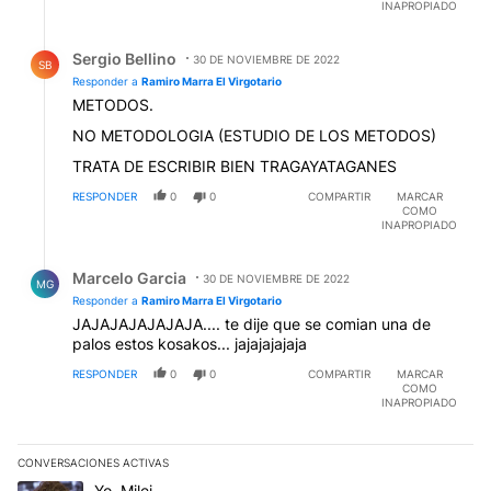
INAPROPIADO
Respuesta de Sergio Bellino.
Sergio Bellino
30 DE NOVIEMBRE DE 2022
SB
Responder a
Ramiro Marra El Virgotario
METODOS.
NO METODOLOGIA (ESTUDIO DE LOS METODOS)
TRATA DE ESCRIBIR BIEN TRAGAYATAGANES
RESPONDER
0
0
COMPARTIR
MARCAR
COMO
INAPROPIADO
Respuesta de Marcelo Garcia.
Marcelo Garcia
30 DE NOVIEMBRE DE 2022
MG
Responder a
Ramiro Marra El Virgotario
JAJAJAJAJAJAJA.... te dije que se comian una de
palos estos kosakos... jajajajajaja
RESPONDER
0
0
COMPARTIR
MARCAR
COMO
INAPROPIADO
CONVERSACIONES ACTIVAS
Este listado muestra los artículos con más comentarios en los últim
Un artículo de tendencia con el título "Yo, Milei" con 3 comentarios
Yo, Milei