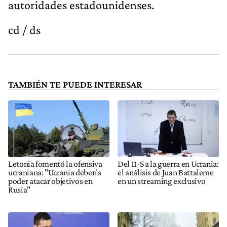
autoridades estadounidenses.
cd / ds
TAMBIÉN TE PUEDE INTERESAR
Letonia fomentó la ofensiva
Del 11-S a la guerra en Ucrania:
ucraniana: "Ucrania debería
el análisis de Juan Battaleme
poder atacar objetivos en
en un streaming exclusivo
Rusia"