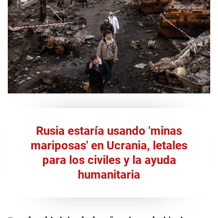
Rusia estaría usando 'minas
mariposas' en Ucrania, letales
para los civiles y la ayuda
humanitaria