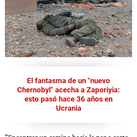
El fantasma de un "nuevo
Chernobyl" acecha a Zaporiyia:
esto pasó hace 36 años en
Ucrania
"Encontrar un camino hacia la paz a corto