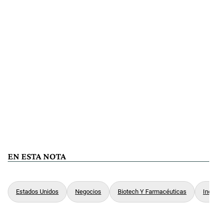
EN ESTA NOTA
Estados Unidos
Negocios
Biotech Y Farmacéuticas
Indus