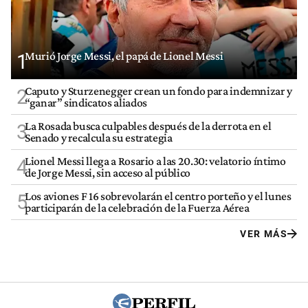
Murió Jorge Messi, el papá de Lionel Messi
1
Caputo y Sturzenegger crean un fondo para indemnizar y
2
“ganar” sindicatos aliados
La Rosada busca culpables después de la derrota en el
3
Senado y recalcula su estrategia
Lionel Messi llega a Rosario a las 20.30: velatorio íntimo
4
de Jorge Messi, sin acceso al público
Los aviones F 16 sobrevolarán el centro porteño y el lunes
5
participarán de la celebración de la Fuerza Aérea
VER MÁS