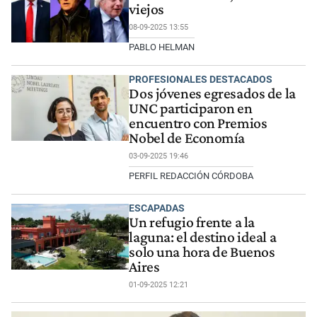
viejos
08-09-2025 13:55
PABLO HELMAN
PROFESIONALES DESTACADOS
Dos jóvenes egresados de la
UNC participaron en
encuentro con Premios
Nobel de Economía
03-09-2025 19:46
PERFIL REDACCIÓN CÓRDOBA
ESCAPADAS
Un refugio frente a la
laguna: el destino ideal a
solo una hora de Buenos
Aires
01-09-2025 12:21