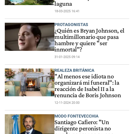
laguna
18-03-2025 16:41
PROTAGONISTAS
¿Quién es Bryan Johnson, el
multimillonario que pasa
hambre y quiere "ser
inmortal"?
31-01-2025 09:14
REALEZA BRITÁNICA
"Al menos ese idiota no
organizará mi funeral": la
reacción de Isabel II a la
renuncia de Boris Johnson
12-11-2024 20:00
MODO FONTEVECCHIA
Santiago Cafiero: "Un
dirigente peronista no