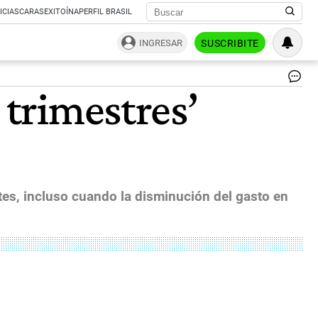
ICIAS
CARAS
EXITOÍNA
PERFIL BRASIL
INGRESAR
SUSCRIBITE
Bl
 trimestres’
De
|
Bl
antes, incluso cuando la disminución del gasto en