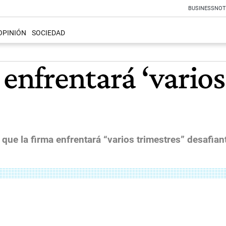
BUSINESS
NOT
OPINIÓN
SOCIEDAD
 enfrentará ‘varios
tió que la firma enfrentará “varios trimestres” desafi