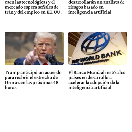
caen las tecnológicas y el
desarrollarán un analista de
mercado espera señales de
riesgos basado en
Irán y del empleo en EE.UU.
inteligencia artificial
Trump anticipó un acuerdo
El Banco Mundial instó a los
para reabrir el estrecho de
países en desarrollo a
Ormuz en las próximas 48
acelerar la adopción de la
horas
inteligencia artificial