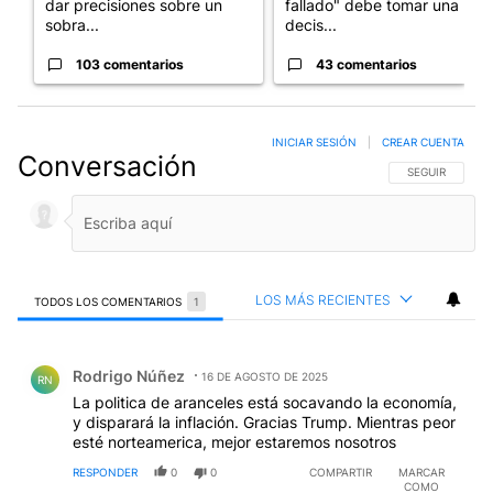
dar precisiones sobre un
fallado" debe tomar una
sobra...
decis...
103 comentarios
43 comentarios
INICIAR SESIÓN
|
CREAR CUENTA
Conversación
SIGA ESTA CO
SEGUIR
LOS MÁS RECIENTES
TODOS LOS COMENTARIOS
1
Todos los comentarios
Comentario de Rodrigo Núñez.
Rodrigo Núñez
16 DE AGOSTO DE 2025
RN
La politica de aranceles está socavando la economía,
y disparará la inflación. Gracias Trump. Mientras peor
esté norteamerica, mejor estaremos nosotros
RESPONDER
0
0
COMPARTIR
MARCAR
COMO