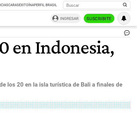
ICIAS
CARAS
EXITOÍNA
PERFIL BRASIL
INGRESAR
SUSCRIBITE
In
20 en Indonesia,
Pre
Jo
Wi
Int
|
Bl
 los 20 en la isla turística de Bali a finales de