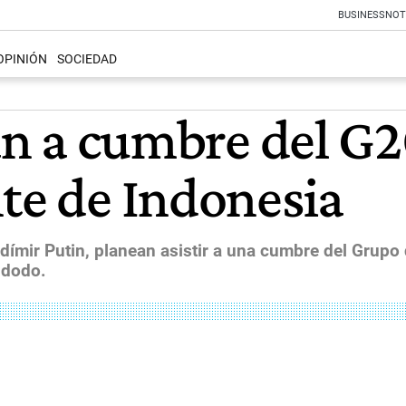
BUSINESS
NOT
OPINIÓN
SOCIEDAD
rán a cumbre del G
nte de Indonesia
adímir Putin, planean asistir a una cumbre del Grupo de
idodo.