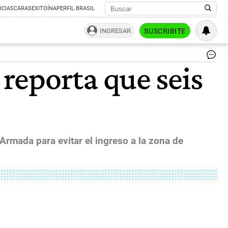
ICIAS
CARAS
EXITOÍNA
PERFIL BRASIL
INGRESAR
SUSCRIBITE
El
reporta que seis
pre
de
Es
Un
Do
Tr
|
Ji
rmada para evitar el ingreso a la zona de
Wa
-
AF