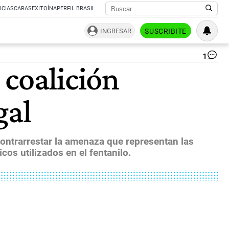
ICIAS
CARAS
EXITOÍNA
PERFIL BRASIL
INGRESAR
SUSCRIBITE
1
Fen
 coalición
|
Ag
Sh
gal
contrarrestar la amenaza que representan las
cos utilizados en el fentanilo.