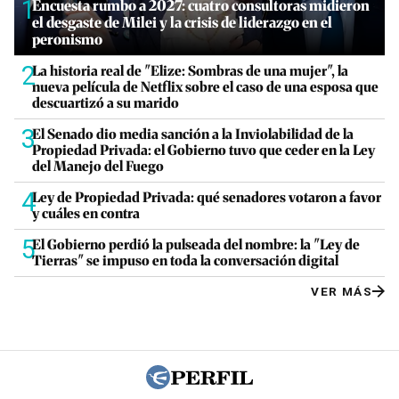
1
Encuesta rumbo a 2027: cuatro consultoras midieron
el desgaste de Milei y la crisis de liderazgo en el
peronismo
2
La historia real de "Elize: Sombras de una mujer", la
nueva película de Netflix sobre el caso de una esposa que
descuartizó a su marido
3
El Senado dio media sanción a la Inviolabilidad de la
Propiedad Privada: el Gobierno tuvo que ceder en la Ley
del Manejo del Fuego
4
Ley de Propiedad Privada: qué senadores votaron a favor
y cuáles en contra
5
El Gobierno perdió la pulseada del nombre: la "Ley de
Tierras" se impuso en toda la conversación digital
VER MÁS