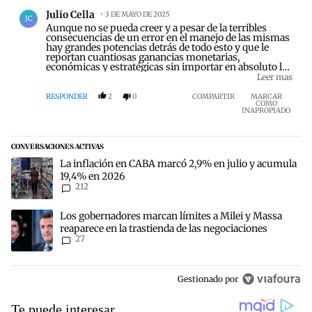
Comentario de Julio Cella.
Julio Cella
3 DE MAYO DE 2025
JC
Aunque no se pueda creer y a pesar de la terribles
consecuencias de un error en el manejo de las mismas
hay grandes potencias detrás de todo esto y que le
reportan cuantiosas ganancias monetarias,
económicas y estratégicas sin importar en absoluto las
muertes ,la disolución de las sociedades, los países, las
Leer mas
economías, la salud pública, el deterioro del clima y
pensando únicamente en su evolución sin entender
RESPONDER
2
0
COMPARTIR
MARCAR
COMO
que solos no irán a ningún lado.
INAPROPIADO
CONVERSACIONES ACTIVAS
Este listado muestra los artículos con más comentarios en los últim
Un artículo de tendencia con el título "La inflación en CABA marc
La inflación en CABA marcó 2,9% en julio y acumula
19,4% en 2026
212
Un artículo de tendencia con el título "Los gobernadores marcan lí
Los gobernadores marcan límites a Milei y Massa
reaparece en la trastienda de las negociaciones
27
Gestionado por