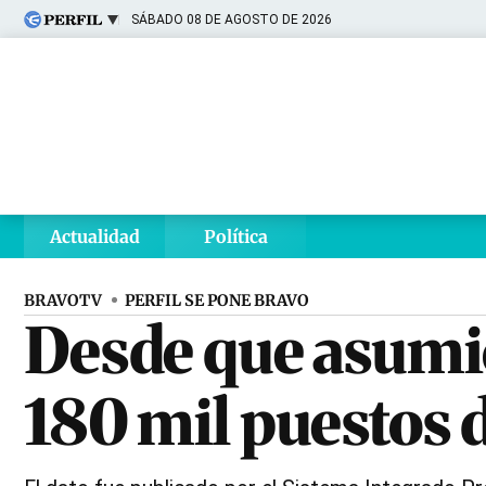
SÁBADO 08 DE AGOSTO DE 2026
Últimas noticias
Inicio
Ahora
Opinión
Cultura
Arte
Educación
Videos
Córdoba
Reperfilar
Diario del Juicio
Actualidad
Política
BRAVOTV
PERFIL SE PONE BRAVO
Desde que asumió
180 mil puestos d