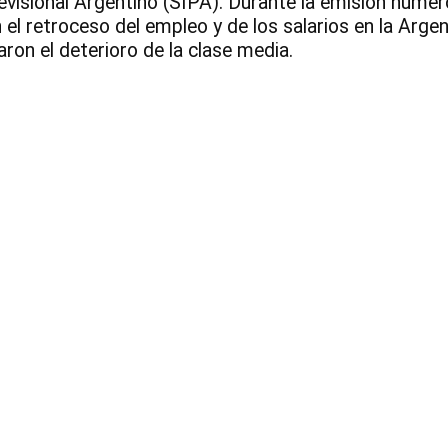
evisional Argentino (SIPA). Durante la emisión núme
l retroceso del empleo y de los salarios en la Argen
aron el deterioro de la clase media.