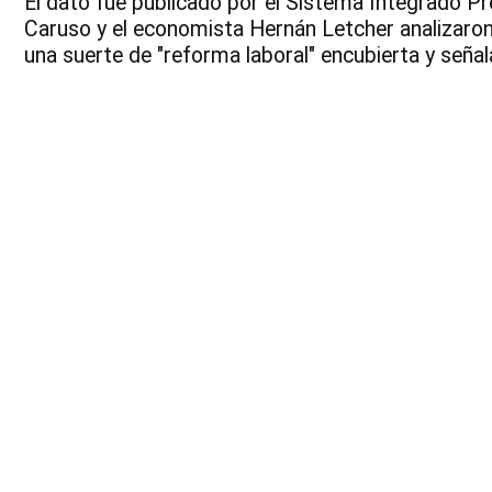
El dato fue publicado por el Sistema Integrado Pr
Caruso y el economista Hernán Letcher analizaron e
una suerte de "reforma laboral" encubierta y señal