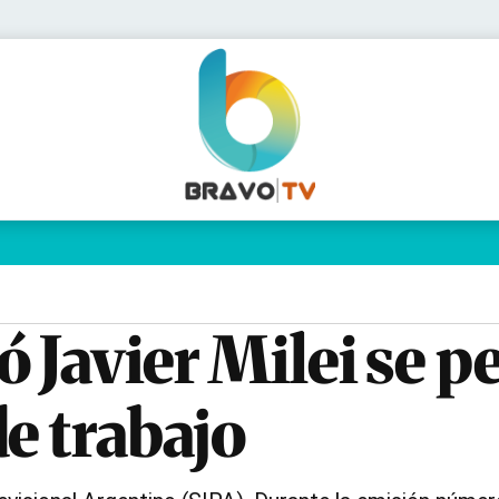
Política
Pymes
Salud
Internacional
Clima
Deportes
Business
Noticias
Caras
 Javier Milei se p
e trabajo