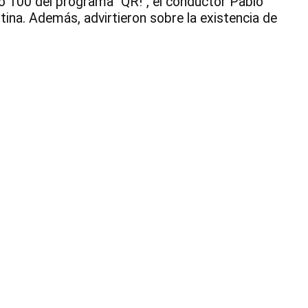
ro 100 del programa "QR!", el conductor Pablo
Mil
tina. Además, advirtieron sobre la existencia de
-
QR
|
Br
TV
Ca
de
TV