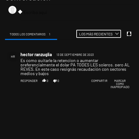
LOS MÁS RECIENTES
TODOS LOS COMENTARIOS
1
Todos los comentarios
Comentario de hector ranzuglia.
hector ranzuglia
13 DE SEPTIEMBRE DE 2023
HR
Es como quitarle la retencion o aumentar
preferencialmente el dolar PA TODES LES sojeros, pero AL
REVES. En este caso resignás recaudación con sectores
medios y bajos
RESPONDER
0
0
COMPARTIR
MARCAR
COMO
INAPROPIADO