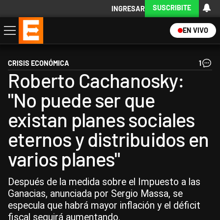
SUSCRIBITE
INGRESAR
EN VIVO
Economía
Política
Internacional
Actualidad
Descargá la App
CRISIS ECONÓMICA
1
Roberto Cachanosky:
"No puede ser que
existan planes sociales
eternos y distribuidos en
varios planes"
Después de la medida sobre el Impuesto a las
Ganacias, anunciada por Sergio Massa, se
especula que habrá mayor inflación y el déficit
fiscal seguirá aumentando.