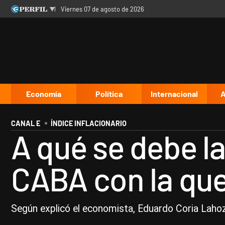
viernes 07 de agosto de 2026
Últimas noticias
Inicio
Ahora
Opinión
Cultura
Arte
Educación
Videos
Córdoba
Reperfilar
Diario del Juicio
Economía
Política
Internacional
A
CANAL E
ÍNDICE INFLACIONARIO
A qué se debe la
CABA con la que
Según explicó el economista, Eduardo Coria Lahoz,