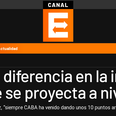
Política
Pymes
Salud
Internacional
Clima
Deportes
Business
Noticias
Caras
ctualidad
 diferencia en la 
 se proyecta a ni
 “siempre CABA ha venido dando unos 10 puntos arrib