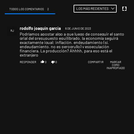
LOS MÁS RECIENTES
TODOS LOS COMENTARIOS
2
Todos los comentarios
Comentario de rodolfo joaquin garcia.
rodolfo joaquin garcia
6 DE JUNIO DE 2023
RJ
Podríamos apostar algo a que luego de conseguir el santo
grial del presupuesto equilibrado, la economía seguirá
exactamente igual: inflación, endeudamiento (sí,
endeudamiento, no es perogrullo) y especulación
financiera. La producción? Ahhhh, para eso está el
extranjero
RESPONDER
0
0
COMPARTIR
MARCAR
COMO
INAPROPIADO