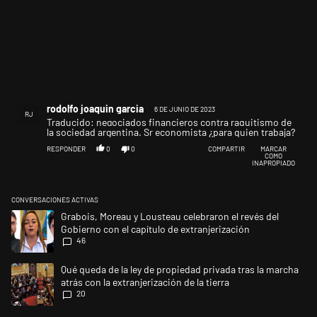
Comentario de rodolfo joaquin garcia.
rodolfo joaquin garcia
6 DE JUNIO DE 2023
RJ
Traducido: negociados financieros contra raquitismo de
la sociedad argentina. Sr economista ¿para quien trabaja?
RESPONDER
0
0
COMPARTIR
MARCAR
COMO
INAPROPIADO
CONVERSACIONES ACTIVAS
Este listado muestra los artículos con más comentarios en los últimos 
Un artículo de tendencia con el título "Grabois, Moreau y Lousteau cele
Grabois, Moreau y Lousteau celebraron el revés del
Gobierno con el capítulo de extranjerización
46
Un artículo de tendencia con el título "Qué queda de la ley de propiedad 
Qué queda de la ley de propiedad privada tras la marcha
atrás con la extranjerización de la tierra
20