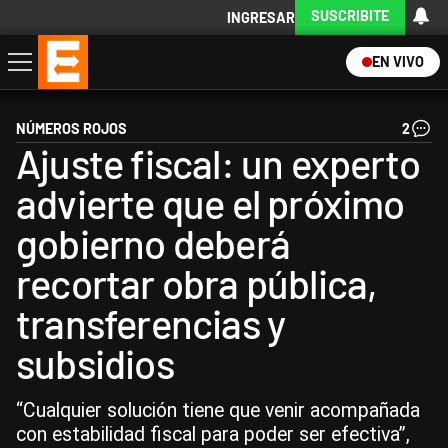
SUSCRIBITE
INGRESAR
EN VIVO
Economía
Política
Internacional
Actualidad
Descargá la App
NÚMEROS ROJOS
2
Ajuste fiscal: un experto
advierte que el próximo
gobierno deberá
recortar obra pública,
transferencias y
subsidios
“Cualquier solución tiene que venir acompañada
con estabilidad fiscal para poder ser efectiva”,