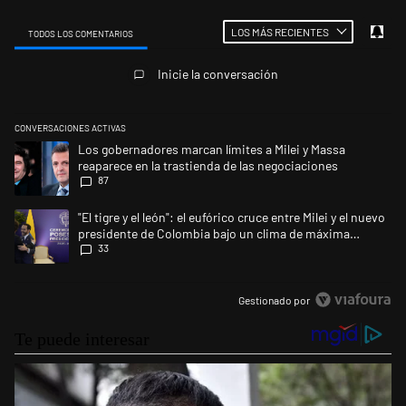
LOS MÁS RECIENTES
TODOS LOS COMENTARIOS
Todos los comentarios
Inicie la conversación
CONVERSACIONES ACTIVAS
Este listado muestra los artículos con más comentarios en los últimos 
Un artículo de tendencia con el título "Los gobernadores marcan límites
Los gobernadores marcan límites a Milei y Massa
reaparece en la trastienda de las negociaciones
87
Un artículo de tendencia con el título ""El tigre y el león": el eufórico
"El tigre y el león": el eufórico cruce entre Milei y el nuevo
presidente de Colombia bajo un clima de máxima
33
tensión
Gestionado por