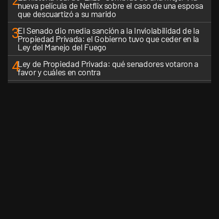
2
nueva película de Netflix sobre el caso de una esposa
que descuartizó a su marido
3
El Senado dio media sanción a la Inviolabilidad de la
Propiedad Privada: el Gobierno tuvo que ceder en la
Ley del Manejo del Fuego
4
Ley de Propiedad Privada: qué senadores votaron a
favor y cuáles en contra
5
El Gobierno perdió la pulseada del nombre: la "Ley de
Tierras" se impuso en toda la conversación digital
VER MÁS