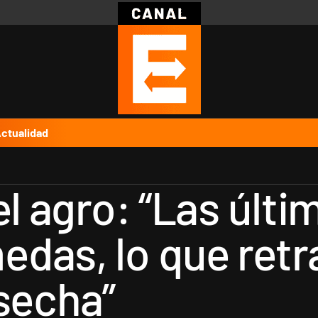
Política
Pymes
Salud
Internacional
Clima
Deportes
Business
Noticias
Caras
ctualidad
el agro: “Las úl
edas, lo que ret
osecha”