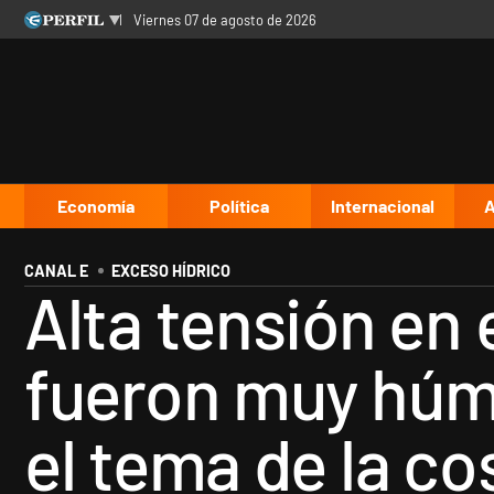
viernes 07 de agosto de 2026
Últimas noticias
Inicio
Ahora
Opinión
Cultura
Arte
Educación
Videos
Córdoba
Reperfilar
Diario del Juicio
Economía
Política
Internacional
A
CANAL E
EXCESO HÍDRICO
Alta tensión en 
fueron muy húm
el tema de la c