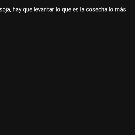
mu
soja, hay que levantar lo que es la cosecha lo más
el
te
de
la
co
|
Ce
Per