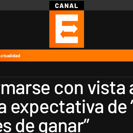
Política
Pymes
Salud
Internacional
Clima
Deportes
Business
Noticias
Caras
ctualidad
rmarse con vista 
la expectativa d
es de ganar”