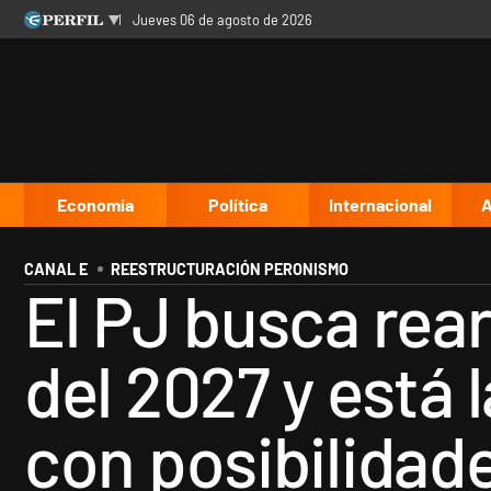
jueves 06 de agosto de 2026
Últimas noticias
Inicio
Ahora
Opinión
Cultura
Arte
Educación
Videos
Córdoba
Reperfilar
Diario del Juicio
Economía
Política
Internacional
A
CANAL E
REESTRUCTURACIÓN PERONISMO
El PJ busca rea
del 2027 y está 
con posibilidad