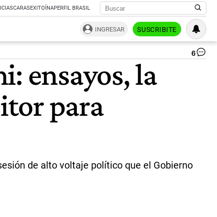
ICIAS
CARAS
EXITOÍNA
PERFIL BRASIL
INGRESAR
SUSCRIBITE
6
Pa
: ensayos, la
sh
El
jef
itor para
de
Ga
enf
a
los
leg
en
su
esión de alto voltaje político que el Gobierno
pe
mo
pol
|
bl