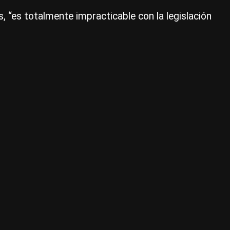
|
, “es totalmente impracticable con la legislación
Ce
Per