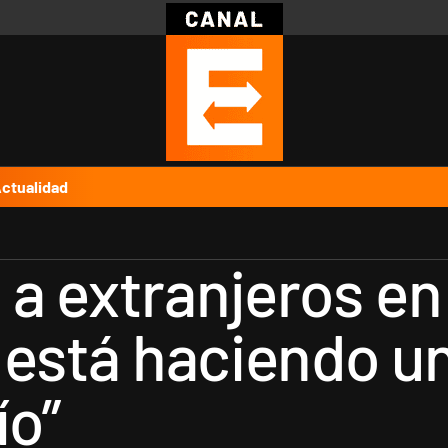
Política
Pymes
Salud
Internacional
Clima
Deportes
Business
Noticias
Caras
ctualidad
a extranjeros en 
i está haciendo u
ío”