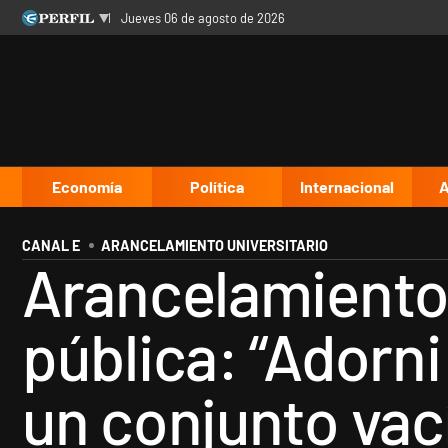
jueves 06 de agosto de 2026
Últimas noticias
Inicio
Ahora
Opinión
Cultura
Arte
Educación
Videos
Córdoba
Reperfilar
Diario del Juicio
Economía
Política
Internacional
A
CANAL E
ARANCELAMIENTO UNIVERSITARIO
Arancelamiento 
pública: “Adorn
un conjunto vac