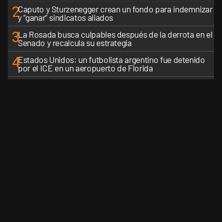
2
Caputo y Sturzenegger crean un fondo para indemnizar
y “ganar” sindicatos aliados
3
La Rosada busca culpables después de la derrota en el
Senado y recalcula su estrategia
4
Estados Unidos: un futbolista argentino fue detenido
por el ICE en un aeropuerto de Florida
5
Senado caliente: llamados, negociaciones y un mapa
de aliados que se reconfigura
VER MÁS