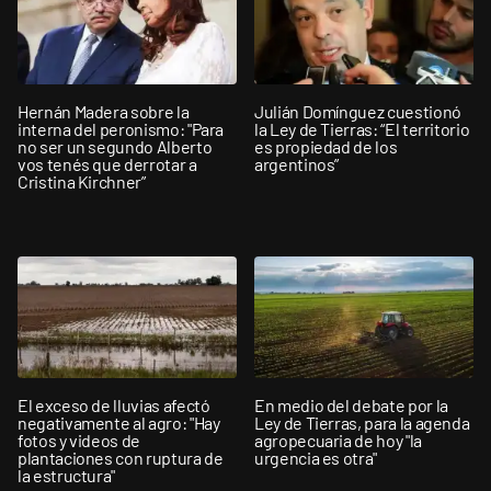
Hernán Madera sobre la
Julián Domínguez cuestionó
interna del peronismo: "Para
la Ley de Tierras: “El territorio
no ser un segundo Alberto
es propiedad de los
vos tenés que derrotar a
argentinos”
Cristina Kirchner”
El exceso de lluvias afectó
En medio del debate por la
negativamente al agro: "Hay
Ley de Tierras, para la agenda
fotos y videos de
agropecuaria de hoy "la
plantaciones con ruptura de
urgencia es otra"
la estructura"