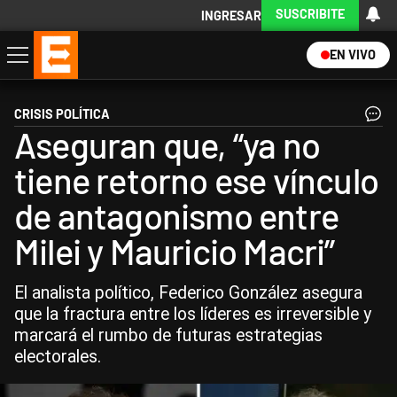
SUSCRIBITE
INGRESAR
EN VIVO
Economía
Política
Internacional
Actualidad
Descargá la App
CRISIS POLÍTICA
Aseguran que, “ya no
tiene retorno ese vínculo
de antagonismo entre
Milei y Mauricio Macri”
El analista político, Federico González asegura
que la fractura entre los líderes es irreversible y
marcará el rumbo de futuras estrategias
electorales.