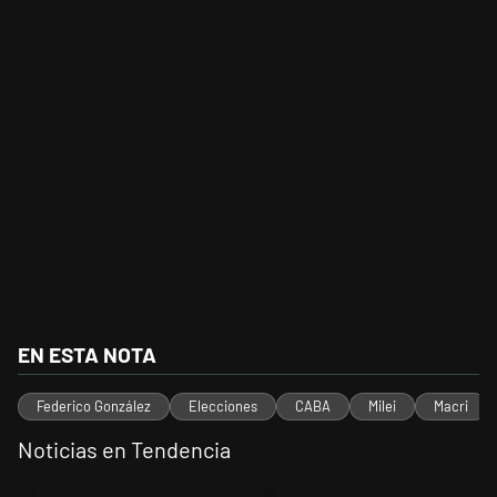
EN ESTA NOTA
Federico González
Elecciones
CABA
Milei
Macri
Noticias en Tendencia
Este listado muestra los artículos con más comentarios en los últimos 