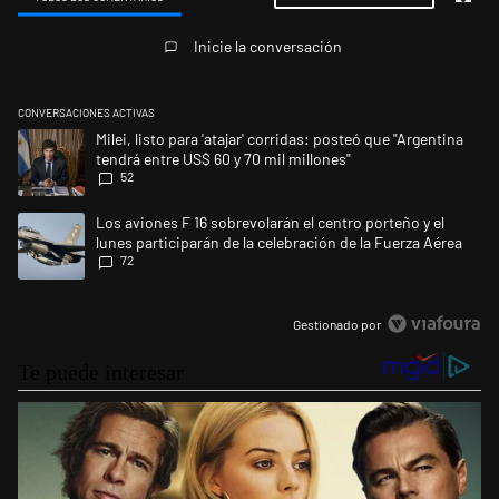
Todos los comentarios
Inicie la conversación
CONVERSACIONES ACTIVAS
Este listado muestra los artículos con más comentarios en los últimos 
Un artículo de tendencia con el título "Milei, listo para 'atajar' corrid
Milei, listo para 'atajar' corridas: posteó que "Argentina
tendrá entre US$ 60 y 70 mil millones"
52
Un artículo de tendencia con el título "Los aviones F 16 sobrevolarán el
Los aviones F 16 sobrevolarán el centro porteño y el
lunes participarán de la celebración de la Fuerza Aérea
72
Gestionado por