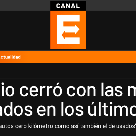
Política
Pymes
Salud
Internacional
Clima
Deportes
Business
Noticias
Caras
ctualidad
io cerró con las
ados en los últim
utos cero kilómetro como así también el de usados”,