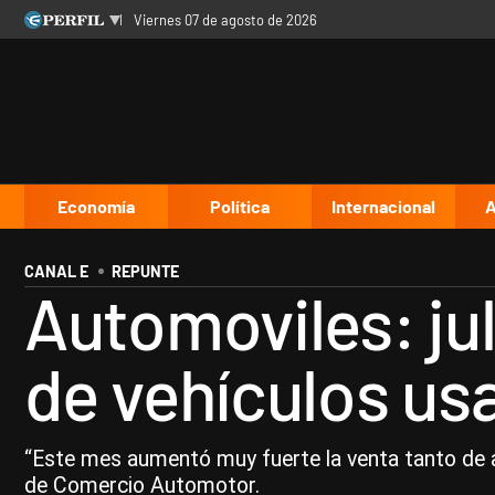
viernes 07 de agosto de 2026
Últimas noticias
Inicio
Ahora
Opinión
Cultura
Arte
Educación
Videos
Córdoba
Reperfilar
Diario del Juicio
Economía
Política
Internacional
A
CANAL E
REPUNTE
Automoviles: jul
de vehículos us
“Este mes aumentó muy fuerte la venta tanto de a
de Comercio Automotor.