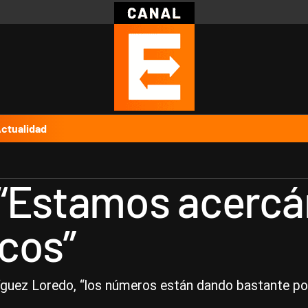
Política
Pymes
Salud
Internacional
Clima
Deportes
Business
Noticias
Caras
ctualidad
 “Estamos acerc
cos”
dríguez Loredo, “los números están dando bastante po