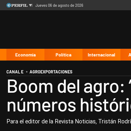
jueves 06 de agosto de 2026
Últimas noticias
Inicio
Ahora
Opinión
Cultura
Arte
Educación
Videos
Córdoba
Reperfilar
Diario del Juicio
Economía
Política
Internacional
A
CANAL E
AGROEXPORTACIONES
Boom del agro:
números históri
Para el editor de la Revista Noticias, Tristán Ro