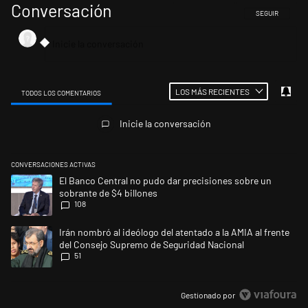
Conversación
SIGA ESTA CONV
SEGUIR
LOS MÁS RECIENTES
TODOS LOS COMENTARIOS
Todos los comentarios
Inicie la conversación
CONVERSACIONES ACTIVAS
Este listado muestra los artículos con más comentarios en los últimos 
Un artículo de tendencia con el título "El Banco Central no pudo dar p
El Banco Central no pudo dar precisiones sobre un
sobrante de $4 billones
108
Un artículo de tendencia con el título "Irán nombró al ideólogo del ate
Irán nombró al ideólogo del atentado a la AMIA al frente
del Consejo Supremo de Seguridad Nacional
51
Gestionado por