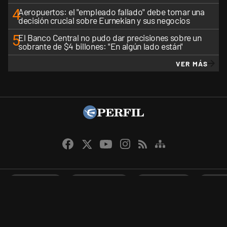
4
Aeropuertos: el "empleado fallado" debe tomar una
decisión crucial sobre Eurnekian y sus negocios
5
El Banco Central no pudo dar precisiones sobre un
sobrante de $4 billones: "En algún lado están"
VER MÁS
CANALES RSS
QUIENES SOMOS
CONTÁCTENOS
PRIVAC
Perfil.com - Editorial Perfil S.A.
| © Perfil.com 2006-2026 - Todos los
derechos reservados.