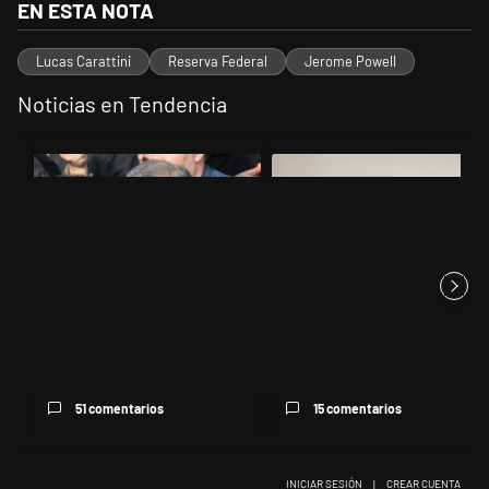
EN ESTA NOTA
Lucas Carattini
Reserva Federal
Jerome Powell
Noticias en Tendencia
Este listado muestra los artículos con más comentarios en los últimos 
Un artículo de tendencia con el título "Irán nombró al ideólogo del 
Un artículo de tendencia con el 
Irán nombró al ideólogo del
Jorge Gorini, el juez del caso
atentado a la AMIA al frent...
Vialidad, declaró que Cr...
51 comentarios
15 comentarios
INICIAR SESIÓN
|
CREAR CUENTA