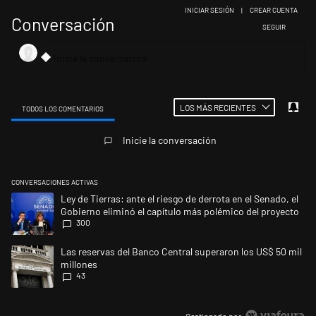
INICIAR SESIÓN
|
CREAR CUENTA
Conversación
SIGA ESTA CONV
SEGUIR
LOS MÁS RECIENTES
TODOS LOS COMENTARIOS
Todos los comentarios
Inicie la conversación
CONVERSACIONES ACTIVAS
Este listado muestra los artículos con más comentarios en los últimos 
Un artículo de tendencia con el título "Ley de Tierras: ante el riesgo d
Ley de Tierras: ante el riesgo de derrota en el Senado, el
Gobierno eliminó el capítulo más polémico del proyecto
300
Un artículo de tendencia con el título "Las reservas del Banco Central 
Las reservas del Banco Central superaron los US$ 50 mil
millones
43