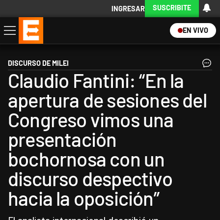
SUSCRIBITE
INGRESAR
EN VIVO
Economía
Política
Internacional
Actualidad
Descargá la App
DISCURSO DE MILEI
Claudio Fantini: “En la
apertura de sesiones del
Congreso vimos una
presentación
bochornosa con un
discurso despectivo
hacia la oposición”