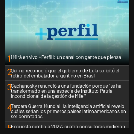
1
¡Mirá en vivo +Perfil!: un canal con gente que piensa
2
Quirno reconoció que el gobierno de Lula solicitó el
retiro del embajador argentino en Brasil
3
Cachanosky renunció a una fundación porque "se ha
transformado en una especie de Instituto Patria
incondicional de la gestión de Milei"
4
Tercera Guerra Mundial: la inteligencia artificial reveló
cuáles serían los primeros países latinoamericanos en
ser derrotados
5
Encuesta rumbo a 2027: cuatro consultoras midieron
el desgaste de Milei y la crisis de liderazgo en el